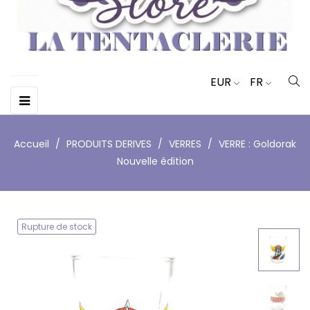
EUR
FR
Basculer
☰
la
navigation
Accueil
PRODUITS DERIVES
VERRES
VERRE : Goldorak
Nouvelle édition
Rupture de stock