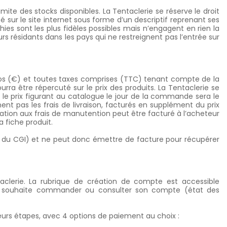
limite des stocks disponibles. La Tentaclerie
se réserve le droit
sur le site internet sous forme d’un descriptif reprenant ses
ies sont les plus fidèles possibles mais n’engagent en rien la
urs résidants dans les pays qui ne restreignent pas l’entrée sur
Euros (€) et toutes taxes comprises (TTC) tenant compte de la
a être répercuté sur le prix des produits. La Tentaclerie
se
 le prix figurant au catalogue le jour de la commande sera le
nent pas les frais de livraison, facturés en supplément du prix
pation aux frais de manutention peut être facturé à l’acheteur
a fiche produit.
97B du CGI) et ne peut donc émettre de facture pour récupérer
clerie. La rubrique de création de compte est accessible
s’il souhaite commander ou consulter son compte (état des
eurs étapes, avec 4 options de paiement au choix :