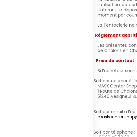
l'utilisation de c
l'internaute dispo
moment par courri
La Tentaclerie ne 
XI.
Règlement des lit
Les présentes cond
de Chalons en C
XII.
Prise de contact
Si l’acheteur souha
Soit par courrier à l
§
MASK Center Shop 
1 Route de Chalon
51240 Vésigneul S
Soit par email à l’ad
§
maskcenter.shop
Soit par téléphone :
§