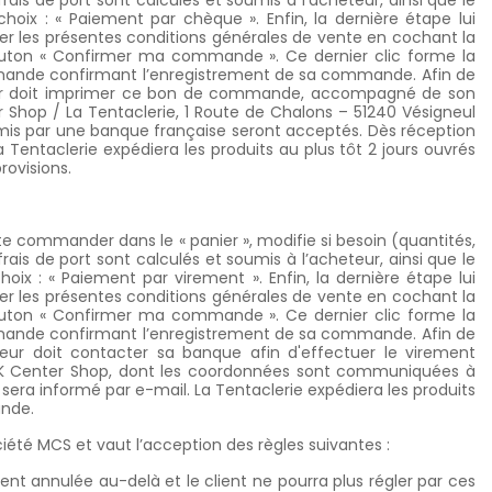
frais de port sont calculés et soumis à l’acheteur, ainsi que le
oix : « Paiement par chèque ». Enfin, la dernière étape lui
er les présentes conditions générales de vente en cochant la
bouton « Confirmer ma commande ». Ce dernier clic forme la
commande confirmant l’enregistrement de sa commande. Afin de
teur doit imprimer ce bon de commande, accompagné de son
r Shop / La Tentaclerie, 1 Route de Chalons – 51240 Vésigneul
mis par une banque française seront acceptés. Dès réception
a Tentaclerie
expédiera les produits au plus tôt 2 jours ouvrés
ovisions.
ite commander dans le « panier », modifie si besoin (quantités,
frais de port sont calculés et soumis à l’acheteur, ainsi que le
ix : « Paiement par virement ». Enfin, la dernière étape lui
er les présentes conditions générales de vente en cochant la
bouton « Confirmer ma commande ». Ce dernier clic forme la
commande confirmant l’enregistrement de sa commande. Afin de
eur doit contacter sa banque afin d'effectuer le virement
 Center Shop, dont les coordonnées sont communiquées à
sera informé par e-mail. La Tentaclerie expédiera les produits
ande.
iété MCS et vaut l’acception des règles suivantes :
 annulée au-delà et le client ne pourra plus régler par ces