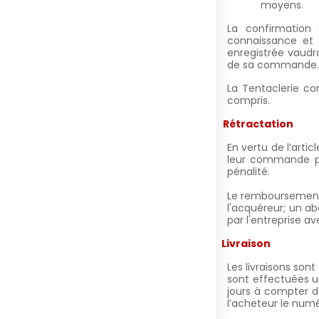
moyens.
La confirmation
connaissance et 
enregistrée vaudr
de sa commande.
La Tentaclerie
con
compris.
V.
Rétractation
En vertu de l’arti
leur commande po
pénalité.
Le remboursement s
l'acquéreur; un a
par l'entreprise 
VI.
Livraison
Les livraisons son
sont effectuées un
jours à compter d
l’acheteur le numé