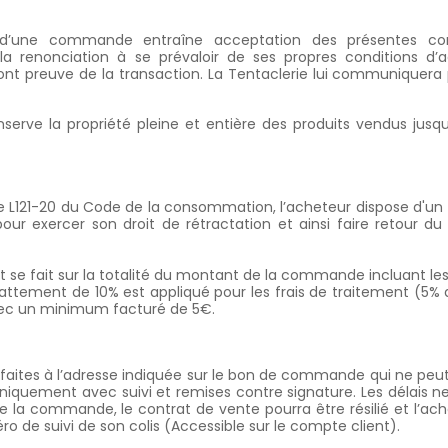
 d’une commande entraîne acceptation des présentes cond
la renonciation à se prévaloir de ses propres conditions d’
ont preuve de la transaction. La Tentaclerie lui communiquera 
serve la propriété pleine et entière des produits vendus jusqu'
cle L121-20 du Code de la consommation, l’acheteur dispose d'un 
ur exercer son droit de rétractation et ainsi faire retour
e fait sur la totalité du montant de la commande incluant les fr
battement de 10% est appliqué pour les frais de traitement (5%
avec un minimum facturé de 5€.
t faites à l’adresse indiquée sur le bon de commande qui ne peu
iquement avec suivi et remises contre signature. Les délais ne 
e la commande, le contrat de vente pourra être résilié et l’a
ro de suivi de son colis (Accessible sur le compte client).