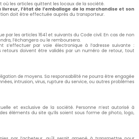
ù les articles quittent les locaux de la société.
livreur, l’état de l’emballage de la marchandise et son
ion doit être effectuée auprès du transporteur.
e par les articles 1641 et suivants du Code civil. En cas de non
rendra, l’échangera ou le remboursera.
’effectuer par voie électronique à l’adresse suivante :
s retours doivent être validés par un numéro de retour, tout
bligation de moyens. Sa responsabilité ne pourra être engagée
nées, intrusion, virus, rupture du service, ou autres problèmes
uelle et exclusive de la société.
Personne n’est autorisé à
, des éléments du site qu’ils soient sous forme de photo, logo,
nies par l’acheteur, qu'il serait amené à transmettre pour