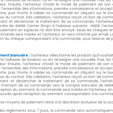
ie l’adresse de livraison ou en renseigne une nouvelle. Puis, les 
ur. Ensuite, l’acheteur choisit le mode de paiement de son ch
er l’ensemble des informations, prendre connaissance et accept
te, puis l’invite à valider sa commande en cliquant sur le 
tive du contrat. Dès validation, l’acheteur reçoit un bon de 
iement et déclencher le traitement de sa commande, l’ache
’ordre de «MASK Center Shop» à l’adresse suivante : MASK Cente
paiement en espèces ne doit être envoyé. Seuls les chèques é
mande sera traitée et l’acheteur en sera informé par email. L
t du chèque correspondant à la commande, sous réserve de pr
ment bancaire :
l’acheteur sélectionne les produits qu’il souha
ie l’adresse de livraison ou en renseigne une nouvelle. Puis, les 
ur. Ensuite, l’acheteur choisit le mode de paiement de son cho
er l’ensemble des informations, prendre connaissance et accept
te, puis l’invite à valider sa commande en cliquant sur le 
tive du contrat. Dès validation, l’acheteur reçoit un bon de 
iement et déclencher le traitement de sa commande, l’achet
u montant de sa commande vers le compte bancaire de MASK
ception du virement, la commande sera traitée et l’acheteur en 
rs ouvrés après réception du virement correspondant à la comm
es moyens de paiement reste à la discrétion exclusive de la soc
es règlements sous 7 jours, la commande sera automatiquement