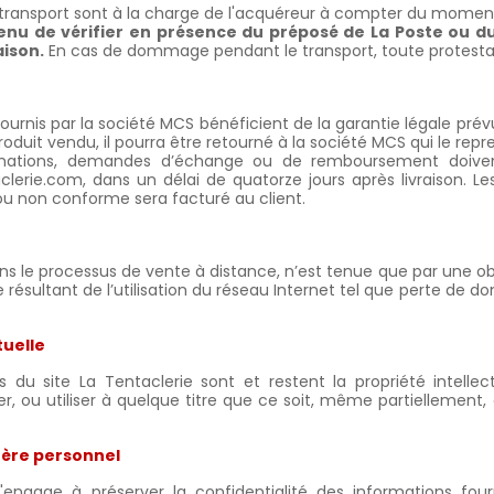
u transport sont à la charge de l'acquéreur à compter du moment o
enu de vérifier en présence du préposé de La Poste ou du 
aison.
En cas de dommage pendant le transport, toute protestat
fournis par la société MCS
bénéficient de la garantie légale prévu
oduit vendu, il pourra être retourné à la société MCS qui le rep
mations, demandes d’échange ou de remboursement doivent s
lerie.com, dans un délai de quatorze jours après livraison. Le
ou non conforme sera facturé au client.
ns le processus de vente à distance, n’est tenue que par une o
sultant de l’utilisation du réseau Internet tel que perte de don
tuelle
 du site La Tentaclerie sont et restent la propriété intellect
ter, ou utiliser à quelque titre que ce soit, même partiellement
ère personnel
engage à préserver la confidentialité des informations four