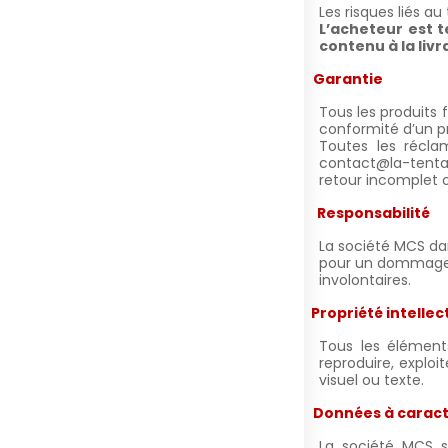
Les risques liés a
L’acheteur est t
contenu à la livr
VII.
Garantie
Tous les produits 
conformité d’un pr
Toutes les récla
contact@la-tentac
retour incomplet 
VIII.
Responsabilité
La société MCS
da
pour un dommage ré
involontaires.
IX.
Propriété intellec
Tous les éléments
reproduire, exploi
visuel ou texte.
X.
Données à caract
La société MCS s'