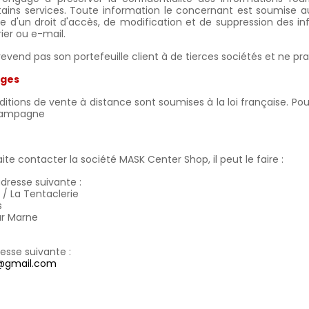
ertains services. Toute information le concernant est soumise aux
se d'un droit d'accès, de modification et de suppression des i
er ou e-mail.
revend pas son portefeuille client à de tierces sociétés et ne pr
iges
itions de vente à distance sont soumises à la loi française. Pou
hampagne
ite contacter la société MASK Center Shop, il peut le faire :
’adresse suivante :
/ La Tentaclerie
s
ur Marne
resse suivante :
@gmail.com