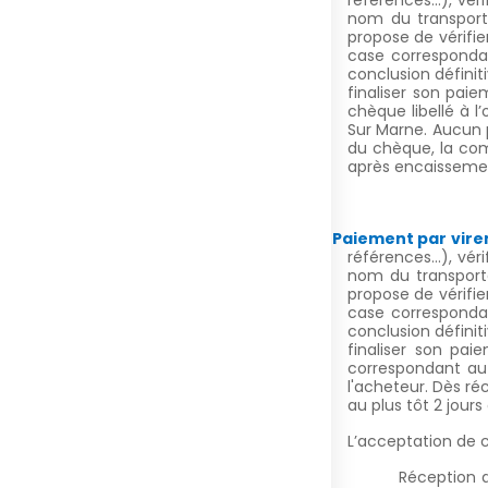
références…), vérif
nom du transporte
propose de vérifi
case correspondan
conclusion défini
finaliser son pa
chèque libellé à l
Sur Marne. Aucun 
du chèque, la com
après encaissemen
Paiement par vire
références…), vérif
nom du transporte
propose de vérifi
case correspondan
conclusion défini
finaliser son pa
correspondant a
l'acheteur. Dès ré
au plus tôt 2 jou
L’acceptation de c
Réception d