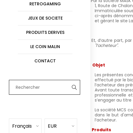
Par la société MASK 
§
RETROGAMING
1, Route de Chalon
Immatriculée sous
ci-après dénom
JEUX DE SOCIETE
et gérant le site L
PRODUITS DERIVES
Et, d’autre part, p
§
"l’acheteur"
.
LE COIN MALIN
CONTACT
I.
Objet
Les présentes cond
effectué par le bia
l’acheteur des pr
Avant toute transa
professionnelle et
s’engager au titre
La société MCS co
dans le but d'amél
l’acheteur.
Français
EUR
II.
Produits