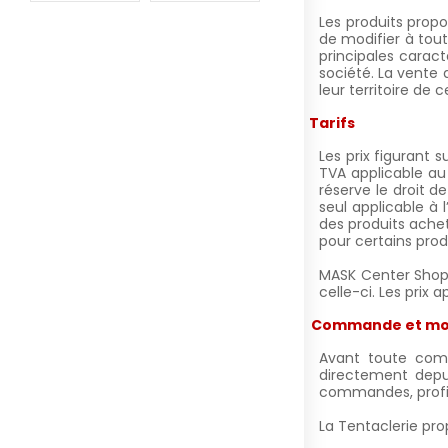
Les produits propo
de modifier à tout
principales carac
société. La vente 
leur territoire de 
III.
Tarifs
Les prix figurant 
TVA applicable au
réserve le droit d
seul applicable à 
des produits achet
pour certains prod
MASK Center Shop,
celle-ci. Les prix 
IV.
Commande et mod
Avant toute comm
directement depu
commandes, profil…
La Tentaclerie
pro