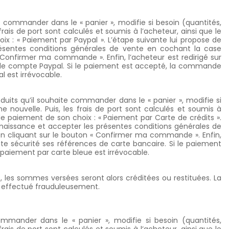
te commander dans le « panier », modifie si besoin (quantités,
frais de port sont calculés et soumis à l’acheteur, ainsi que le
oix : « Paiement par Paypal
». L’étape suivante lui propose de
présentes conditions générales de vente en cochant la case
 Confirmer ma commande ». Enfin, l’acheteur est redirigé sur
es de compte Paypal. Si le paiement est accepté, la commande
 est irrévocable.
duits qu’il souhaite commander dans le « panier », modifie si
ne nouvelle. Puis, les frais de port sont calculés et soumis à
 de paiement de son choix : « Paiement par Carte de crédits
».
onnaissance et accepter les présentes conditions générales de
en cliquant sur le bouton « Confirmer ma commande ». Enfin,
oute sécurité ses références de carte bancaire. Si le paiement
paiement par carte bleue est irrévocable.
t, les sommes versées seront alors créditées ou restituées. La
vé effectué frauduleusement.
commander dans le « panier », modifie si besoin (quantités,