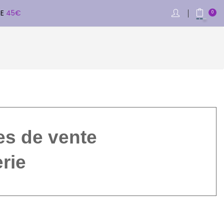
DE
45€
0
es de vente
rie