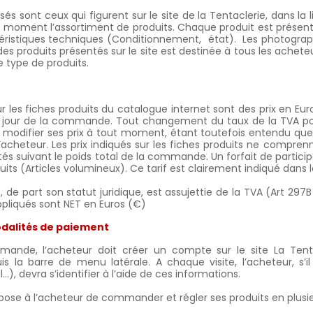
sés sont ceux qui figurent sur le site de la Tentaclerie, dans la 
 moment l’assortiment de produits. Chaque produit est présenté 
téristiques techniques (Conditionnement,
état).
Les photograph
des produits présentés sur le site est destinée à tous les achete
ce type de produits.
sur les fiches produits du catalogue internet sont des prix en 
 jour de la commande. Tout changement du taux de la TVA pourr
e modifier ses prix à tout moment, étant toutefois entendu que
l’acheteur. Les prix indiqués sur les fiches produits ne compren
és suivant le poids total de la commande. Un forfait de partici
uits (Articles volumineux). Ce tarif est clairement indiqué dans l
 de part son statut juridique, est assujettie de la TVA (Art 2
appliqués sont NET en Euros (€)
alités de paiement
ande, l’acheteur doit créer un compte sur le site La Tenta
is la barre de menu latérale. A chaque visite, l’acheteur, 
), devra s’identifier à l’aide de ces informations.
pose à l’acheteur de commander et régler ses produits en plusi