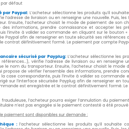
 par défaut
é par Paypal:
L’acheteur sélectionne les produits qu’il souhai
ie l’adresse de livraison ou en renseigne une nouvelle. Puis, les 
ur. Ensuite, l’acheteur choisit le mode de paiement de son ch
ble des informations, prendre connaissance et accepter les 
uis l’invite à valider sa commande en cliquant sur le bouton «
isée Paypal afin de renseigner en toute sécurité ses référenc
 le contrat définitivement formé. Le paiement par compte Paypal
ancaire sécurisé par Payplug:
L’acheteur sélectionne les pro
 références…), vérifie l’adresse de livraison ou en renseigne u
que le nom du transporteur. Ensuite, l’acheteur choisit le mode
lui propose de vérifier l’ensemble des informations, prendre c
la case correspondante, puis l’invite à valider sa commande 
irigé sur l’interface sécurisée Payplug afin de renseigner en t
ommande est enregistrée et le contrat définitivement formé. Le 
on frauduleuse, l’acheteur pourra exiger l’annulation du paiemen
titulaire n’est pas engagée si le paiement contesté a été prou
e paiement sont disponibles sur demande :
hèque :
l’acheteur sélectionne les produits qu’il souhaite 