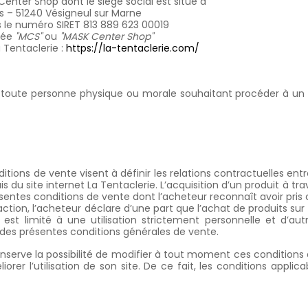
Center Shop dont le siège social est situé à
s – 51240 Vésigneul sur Marne
 le numéro SIRET 813 889 623 00019
mée
"MCS"
ou
"MASK Center Shop"
a Tentaclerie :
https://la-tentaclerie.com/
ar toute personne physique ou morale souhaitant procéder à un
itions de vente visent à définir les relations contractuelles en
is du site internet La Tentaclerie. L’acquisition d’un produit à t
ésentes conditions de vente dont l’acheteur reconnaît avoir p
ction, l’acheteur déclare d’une part que l’achat de produits sur 
 est limité à une utilisation strictement personnelle et d’aut
 des présentes conditions générales de vente.
nserve la possibilité de modifier à tout moment ces conditions
iorer l’utilisation de son site. De ce fait, les conditions app