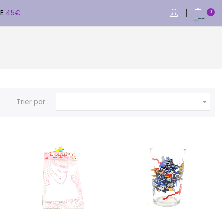
DE
45€
0

Trier par :