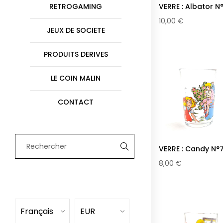
VERRE : Albator N
RETROGAMING
©
10,00 €
2020
JEUX DE SOCIETE
La
PRODUITS DERIVES
Tentaclerie.
Tous
LE COIN MALIN
droits
CONTACT
réservés.
C.G.V.
Mentions
légales
VERRE : Candy N°
Plan
8,00 €
du
site
Français
EUR