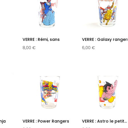
s
VERRE : Rémi, sans
VERRE : Galaxy ranger
famille N°2
N°2
8,00 €
6,00 €
nja
VERRE : Power Rangers
VERRE : Astro le petit...
-...