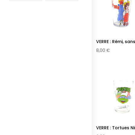
VERRE : Rémi, san
famille N°1
8,00 €
VERRE : Tortues Ni
N°3