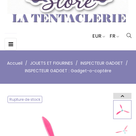
EUR
FR
Basculer
☰
la
navigation
Accueil
JOUETS ET FIGURINES
INSPECTEUR GADGET
INSPECTEUR GADGET : Gadget-o-coptère
Rupture de stock