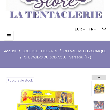
EUR
FR
Basculer
☰
la
navigation
Accueil
JOUETS ET FIGURINES
CHEVALIERS DU ZODIAQUE
CHEVALIERS DU ZODIAQUE : Verseau (FR)
Rupture de stock