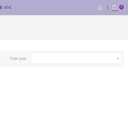
DE
45€
0

Trier par :