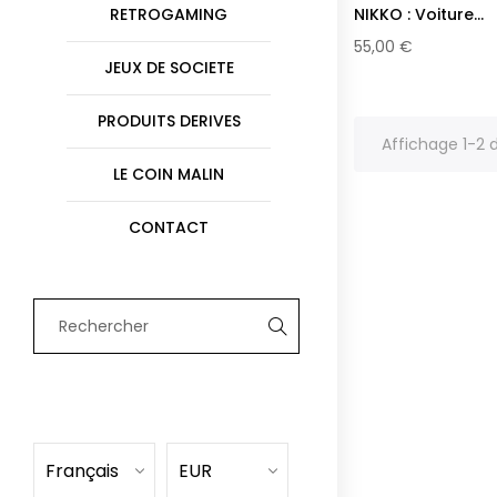
NIKKO : Voiture...
RETROGAMING
©
55,00 €
2020
JEUX DE SOCIETE
La
PRODUITS DERIVES
Tentaclerie.
Affichage 1-2 d
Tous
LE COIN MALIN
droits
CONTACT
réservés.
C.G.V.
Mentions
légales
Plan
du
site
Français
EUR