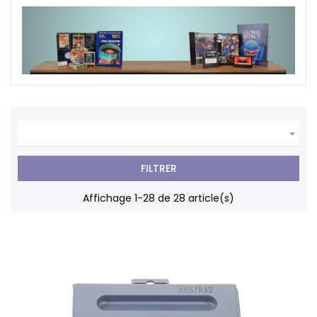
du
site
Tous
les

prix
sont
FILTRER
TTC
Affichage 1-28 de 28 article(s)